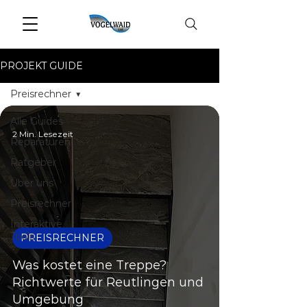
PROJEKT GUIDE
Preisrechner
Alle Guides
2 Min. Lesezeit
Reparaturen
Ratgeber
Über uns
Preisrechner
Interaktive
Tools
PREISRECHNER
Was kostet eine Treppe?
Richtwerte für Reutlingen und
Umgebung