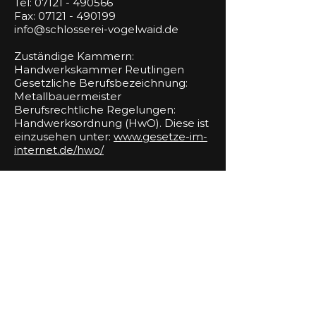
Tel: 07121 - 490566
Fax: 07121 - 490199
info@schlosserei-vogelwaid.de
Zuständige Kammern:
Handwerkskammer Reutlingen
Gesetzliche Berufsbezeichnung:
Metallbauermeister
Berufsrechtliche Regelungen:
Handwerksordnung (HwO). Diese ist
einzusehen unter:
www.gesetze-im-
internet.de/hwo/
Versicherer:
Signal Iduna
Sitz der Gesellschaft:
Joseph-Scherer-Straße 3
44139 Dortmund
USt-IDNR: DE
237123359
Angaben gem. § 5 DDG / DL-InfoV