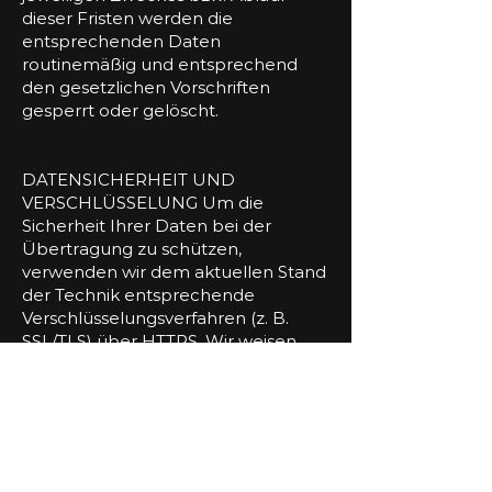
dieser Fristen werden die
entsprechenden Daten
routinemäßig und entsprechend
den gesetzlichen Vorschriften
gesperrt oder gelöscht.
DATENSICHERHEIT UND
VERSCHLÜSSELUNG Um die
Sicherheit Ihrer Daten bei der
Übertragung zu schützen,
verwenden wir dem aktuellen Stand
der Technik entsprechende
Verschlüsselungsverfahren (z. B.
SSL/TLS) über HTTPS. Wir weisen
jedoch darauf hin, dass die
Datenübertragung im Internet (z. B.
bei der Kommunikation per E-Mail)
Sicherheitslücken aufweisen kann.
Ein lückenloser Schutz der Daten
vor dem Zugriff durch Dritte ist nicht