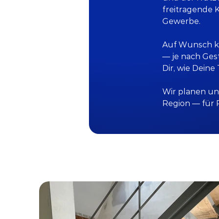
freitragende 
Gewerbe.
Auf Wunsch ko
— je nach Ges
Dir, wie Dein
Wir planen un
Region — für 