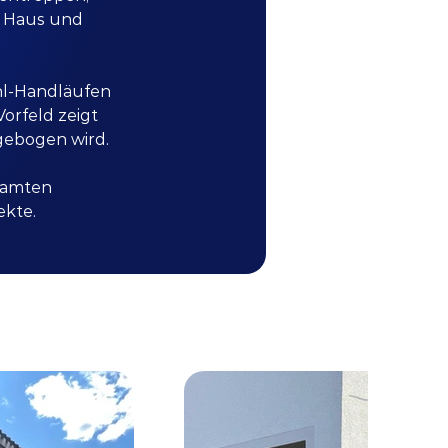
 Haus und 
hl-Handläufen 
orfeld zeigt 
 gebogen wird.
samten 
ekte.